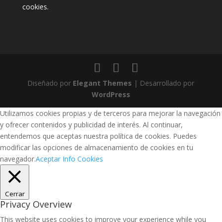
cookies
.
Diseñado por
Elegant Themes
| Desarrollado por
WordPress
Utilizamos cookies propias y de terceros para mejorar la navegación
y ofrecer contenidos y publicidad de interés. Al continuar,
entendemos que aceptas nuestra política de cookies. Puedes
modificar las opciones de almacenamiento de cookies en tu
navegador.
Aceptar
Info Cookies
Cerrar
Privacy Overview
This website uses cookies to improve your experience while you