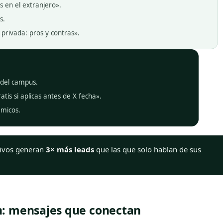
s en el extranjero».
s.
privada: pros y contras».
 del campus.
atis si aplicas antes de X fecha».
émicos.
ctivos generan
3× más leads
que las que solo hablan de sus
n: mensajes que conectan