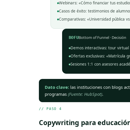
Webinars: «Cómo financiar tus estudio
Casos de éxito: testimonios de alumno
Comparativas: «Universidad pública vs 
Bottom of Funnel · Decisión
BOFU
Demos interactivas: tour virtual
Ofertas exclusivas: «Matrícula gr
Sesiones 1:1 con asesores acad
Dato clave:
las instituciones con blogs a
programas
(Fuente: HubSpot)
.
// PASO 4
Copywriting para educació