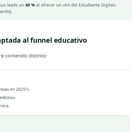
 sus leads un
40 %
al ofrecer un «Kit del Estudiante Digital»
tando).
aptada al funnel educativo
e contenido distinto:
resas en 2025?».
edicina».
rrera.