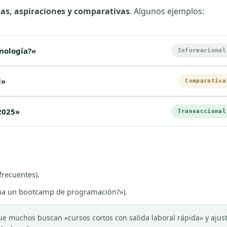
as, aspiraciones y comparativas
. Algunos ejemplos:
cnología?»
Informacional
l»
Comparativa
 2025»
Transaccional
recuentes).
pena un bootcamp de programación?»).
 muchos buscan «cursos cortos con salida laboral rápida» y ajus