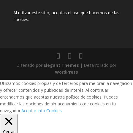
Al utilizar este sitio, aceptas el uso que hacemos de las
cookies
.
Diseñado por
Elegant Themes
| Desarrollado por
WordPress
Utilizamos cookies propias y de terceros para mejorar la navegación
y ofrecer contenidos y publicidad de interés. Al continuar,
entendemos que aceptas nuestra política de cookies. Puedes
modificar las opciones de almacenamiento de cookies en tu
navegador.
Aceptar
Info Cookies
Cerrar